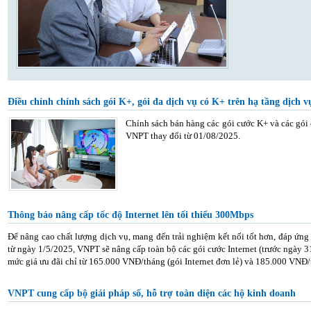
Điều chỉnh chính sách gói K+, gói đa dịch vụ có K+ trên hạ tầng dịch
Chính sách bán hàng các gói cước K+ và các gói
VNPT thay đổi từ 01/08/2025.
Thông báo nâng cấp tốc độ Internet lên tối thiểu 300Mbps
Để nâng cao chất lượng dịch vụ, mang đến trải nghiệm kết nối tốt hơn, đáp ứn
từ ngày 1/5/2025, VNPT sẽ nâng cấp toàn bộ các gói cước Internet (trước ngày 3
mức giá ưu đãi chỉ từ 165.000 VNĐ/tháng (gói Internet đơn lẻ) và 185.000 VNĐ/
VNPT cung cấp bộ giải pháp số, hỗ trợ toàn diện các hộ kinh doanh