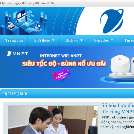
Chủ nhật, ngày 09 tháng 08 năm 2026
Trang chủ
Giới thiệu
Dịch vụ
Giá cước
Tin t
DỊCH VỤ MỚI
Số hóa hợp đồ
tốc cùng VNPT
VNPT eContract giú
động nhanh, an toàn
thức ký, trải nghiệm