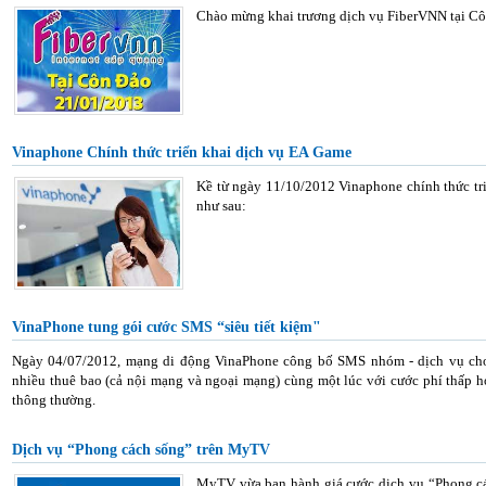
Chào mừng khai trương dịch vụ FiberVNN tại C
Vinaphone Chính thức triển khai dịch vụ EA Game
Kề từ ngày 11/10/2012 Vinaphone chính thức tr
như sau:
VinaPhone tung gói cước SMS “siêu tiết kiệm"
Ngày 04/07/2012, mạng di động VinaPhone công bố SMS nhóm - dịch vụ cho 
nhiều thuê bao (cả nội mạng và ngoại mạng) cùng một lúc với cước phí thấp 
thông thường.
Dịch vụ “Phong cách sống” trên MyTV
MyTV vừa ban hành giá cước dịch vụ “Phong cá