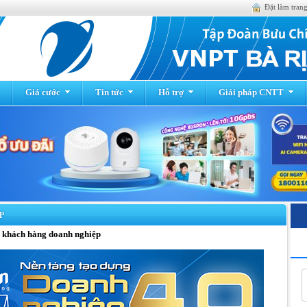
Đặt làm tran
Giá cước
Tin tức
Hỗ trợ
Giải pháp CNTT
P
hách hàng doanh nghiệp