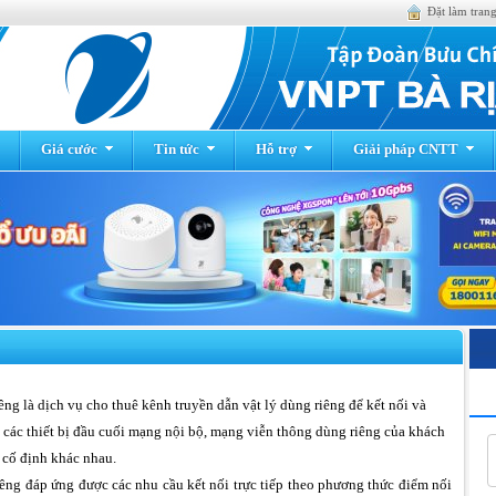
Đặt làm tran
Giá cước
Tin tức
Hỗ trợ
Giải pháp CNTT
êng là dịch vụ cho thuê kênh truyền dẫn vật lý dùng riêng để kết nối và
a các thiết bị đầu cuối mạng nội bộ, mạng viễn thông dùng riêng của khách
m cố định khác nhau.
êng đáp ứng được các nhu cầu kết nối trực tiếp theo phương thức điểm nối