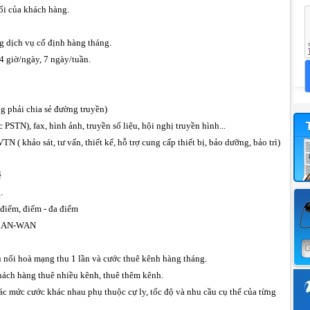
ối của khách hàng.
ng dịch vụ cố định hàng tháng.
24 giờ/ngày, 7 ngày/tuần.
ng phải chia sẻ đường truyền)
 PSTN), fax, hình ảnh, truyền số liệu, hội nghị truyền hình...
TN ( khảo sát, tư vấn, thiết kế, hỗ trợ cung cấp thiết bị, bảo dưỡng, bảo trì)
ễ
.
 điểm, điểm - đa điểm
g LAN-WAN
 nối hoà mạng thu 1 lần và cước thuê kênh hàng tháng.
hách hàng thuê nhiều kênh, thuê thêm kênh.
c mức cước khác nhau phụ thuộc cự ly, tốc độ và nhu cầu cụ thể của từng