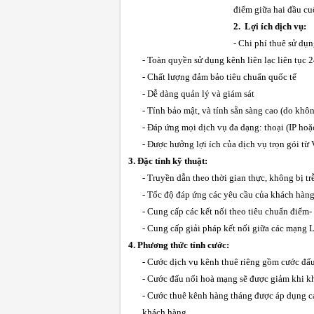
điểm giữa hai đầu cu
2.
Lợi ích dịch vụ
:
- Chi phí thuê sử dụ
- Toàn quyền sử dụng kênh liên lạc liên tục 
- Chất lượng đảm bảo tiêu chuẩn quốc tế
- Dễ dàng quản lý và giám sát
- Tính bảo mật, và tính sẵn sàng cao (do khô
- Đáp ứng mọi dịch vụ đa dạng: thoại (IP hoặc
- Được hưởng lợi ích của dịch vụ trọn gói từ V
3. Đặc tính kỹ thuật:
- Truyền dẫn theo thời gian thực, không bị tr
- Tốc độ đáp ứng các yêu cầu của khách hàng
- Cung cấp các kết nối theo tiêu chuẩn điểm-
- Cung cấp giải pháp kết nối giữa các mạn
4. Phương thức tính cước:
- Cước dịch vụ kênh thuê riêng gồm cước đấu
- Cước đấu nối hoà mạng sẽ được giảm khi k
- Cước thuê kênh hàng tháng được áp dụng cá
khách hàng.