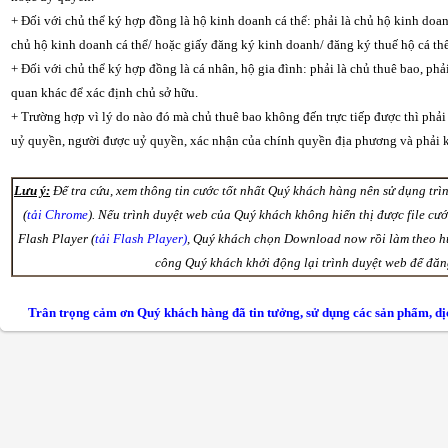
+ Đối với chủ thể ký hợp đồng là hộ kinh doanh cá thể: phải là chủ hộ kinh doa
chủ hộ kinh doanh cá thể/ hoặc giấy đăng ký kinh doanh/ đăng ký thuế hộ cá thể
+ Đối với chủ thể ký hợp đồng là cá nhân, hộ gia đình: phải là chủ thuê bao, ph
quan khác để xác định chủ sở hữu.
+ Trường hợp vì lý do nào đó mà chủ thuê bao không đến trực tiếp được thì phải
uỷ quyền, người được uỷ quyền, xác nhận của chính quyền địa phương và phải
Lưu ý:
Để tra cứu, xem thông tin cước tốt nhất Quý khách hàng nên sử dụng trìn
(
tải Chrome
). Nếu trình duyệt web của Quý khách không hiển thị được file cư
Flash Player (
tải Flash Player)
, Quý khách chọn Download now rồi làm theo hư
công Quý khách khởi động lại trình duyệt web để đă
Trân trọng cảm ơn Quý khách hàng đã tin tưởng, sử dụng các sản phẩm, d