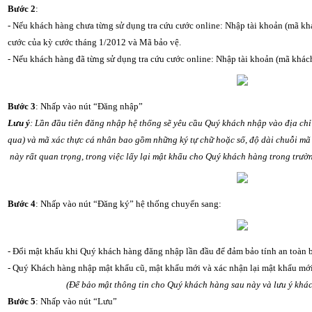
Bước 2
:
- Nếu khách hàng chưa từng sử dụng tra cứu cước online: Nhập tài khoản (mã kh
cước của kỳ cước tháng 1/2012 và Mã bảo vệ.
- Nếu khách hàng đã từng sử dụng tra cứu cước online: Nhập tài khoản (mã khác
Bước 3
: Nhấp vào nút “Đăng nhập”
Lưu ý
: Lần đầu tiên đăng nhập hệ thống sẽ yêu cầu Quý khách nhập vào địa chỉ 
qua) và mã xác thực cá nhân bao gồm những ký tự chữ hoặc số, độ dài chuỗi mã x
này rất quan trọng, trong việc lấy lại mật khẩu cho Quý khách hàng trong trườ
Bước 4
: Nhấp vào nút “Đăng ký” hệ thống chuyển sang:
- Đổi mật khẩu khi Quý khách hàng đăng nhập lần đầu để đảm bảo tính an toàn b
- Quý Khách hàng nhập mật khẩu cũ, mật khẩu mới và xác nhận lại mật khẩu mới
(Để bảo mật thông tin cho Quý khách hàng sau này và lưu ý khách 
Bước 5
: Nhấp vào nút “Lưu”