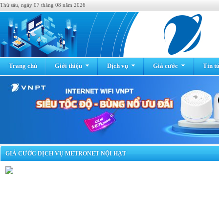
Thứ sáu, ngày 07 tháng 08 năm 2026
Trang chủ
Giới thiệu
Dịch vụ
Giá cước
Tin t
GIÁ CƯỚC DỊCH VỤ METRONET NỘI HẠT