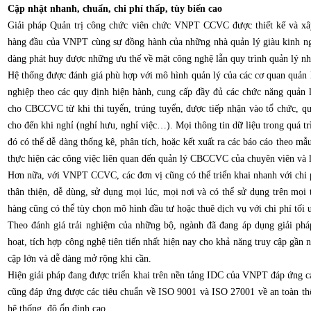
Cập nhật nhanh, chuẩn, chi phí thấp, tùy biến cao
Giải pháp Quản trị công chức viên chức VNPT CCVC được thiết kế và xâ
hàng đầu của VNPT cùng sự đồng hành của những nhà quản lý giàu kinh ng
dàng phát huy được những ưu thế về mặt công nghệ lẫn quy trình quản lý nh
Hệ thống được đánh giá phù hợp với mô hình quản lý của các cơ quan quản 
nghiệp theo các quy định hiện hành, cung cấp đầy đủ các chức năng quản l
cho CBCCVC từ khi thi tuyển, trúng tuyển, được tiếp nhận vào tổ chức, qu
cho đến khi nghỉ (nghỉ hưu, nghỉ việc…). Mọi thông tin dữ liệu trong quá tr
đó có thể dễ dàng thống kê, phân tích, hoặc kết xuất ra các báo cáo theo mẫ
thực hiện các công việc liên quan đến quản lý CBCCVC của chuyên viên và 
Hơn nữa, với VNPT CCVC, các đơn vị cũng có thể triển khai nhanh với chi ph
thân thiện, dễ dùng, sử dụng mọi lúc, mọi nơi và có thể sử dụng trên mọi 
hàng cũng có thể tùy chọn mô hình đầu tư hoặc thuê dịch vụ với chi phí tối
Theo đánh giá trải nghiệm của những bộ, ngành đã đang áp dụng giải ph
hoạt, tích hợp công nghệ tiên tiến nhất hiện nay cho khả năng truy cập gần 
cập lớn và dễ dàng mở rộng khi cần.
Hiện giải pháp đang được triển khai trên nền tảng IDC của VNPT đáp ứng c
cũng đáp ứng được các tiêu chuẩn về ISO 9001 và ISO 27001 về an toàn thô
hệ thống, độ ổn định cao.