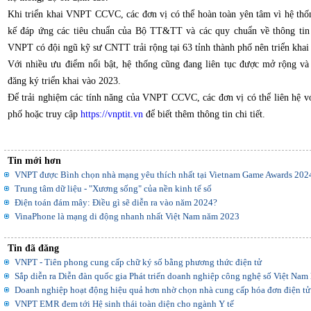
Khi triển khai VNPT CCVC, các đơn vị có thể hoàn toàn yên tâm vì hệ th
kế đáp ứng các tiêu chuẩn của Bộ TT&TT và các quy chuẩn về thông ti
VNPT có đội ngũ kỹ sư CNTT trải rộng tại 63 tỉnh thành phố nên triển khai 
Với nhiều ưu điểm nổi bật, hệ thống cũng đang liên tục được mở rộng và
đăng ký triển khai vào 2023.
Để trải nghiệm các tính năng của VNPT CCVC, các đơn vị có thể liên hệ 
phố hoặc truy cập
https://vnptit.vn
để biết thêm thông tin chi tiết.
Tin mới hơn
VNPT được Bình chọn nhà mạng yêu thích nhất tại Vietnam Game Awards 202
Trung tâm dữ liệu - "Xương sống" của nền kinh tế số
Điện toán đám mây: Điều gì sẽ diễn ra vào năm 2024?
VinaPhone là mạng di động nhanh nhất Việt Nam năm 2023
Tin đã đăng
VNPT - Tiên phong cung cấp chữ ký số bằng phương thức điện tử
Sắp diễn ra Diễn đàn quốc gia Phát triển doanh nghiệp công nghệ số Việt Nam 
Doanh nghiệp hoạt động hiệu quả hơn nhờ chọn nhà cung cấp hóa đơn điện tử 
VNPT EMR đem tới Hệ sinh thái toàn diện cho ngành Y tế