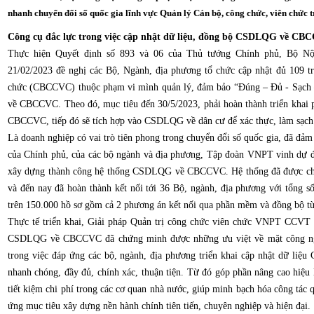
nhanh chuyển đổi số quốc gia lĩnh vực Quản lý Cán bộ, công chức, viên chức
Công cụ đắc lực trong việc cập nhật dữ liệu, đồng bộ CSDLQG về C
Thực hiện Quyết định số 893 và 06 của Thủ tướng Chính phủ, Bộ N
21/02/2023 đề nghị các Bộ, Ngành, địa phương tổ chức cập nhật đủ 109 t
chức (CBCCVC) thuộc phạm vi mình quản lý, đảm bảo “Đúng – Đủ - Sạch 
về CBCCVC. Theo đó, mục tiêu đến 30/5/2023, phải hoàn thành triển khai
CBCCVC, tiếp đó sẽ tích hợp vào CSDLQG về dân cư để xác thực, làm sạch 
Là doanh nghiệp có vai trò tiên phong trong chuyển đổi số quốc gia, đã đảm
của Chính phủ, của các bộ ngành và địa phương, Tập đoàn VNPT vinh dự đ
xây dựng thành công hệ thống CSDLQG về CBCCVC. Hệ thống đã được chín
và đến nay đã hoàn thành kết nối tới 36 Bộ, ngành, địa phương với tổng
trên 150.000 hồ sơ gồm cả 2 phương án kết nối qua phần mềm và đồng bộ t
Thực tế triển khai, Giải pháp Quản trị công chức viên chức VNPT CCVT 
CSDLQG về CBCCVC đã chứng minh được những ưu việt về mặt công nghệ
trong việc đáp ứng các bộ, ngành, địa phương triển khai cập nhật dữ li
nhanh chóng, đầy đủ, chính xác, thuận tiện. Từ đó góp phần nâng cao hiệu
tiết kiệm chi phí trong các cơ quan nhà nước, giúp minh bạch hóa công tác 
ứng mục tiêu xây dựng nền hành chính tiên tiến, chuyên nghiệp và hiện đại.