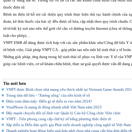
quản lý bằng mã số. Thông tin về tất cả các lần khám chữa bệnh của bệnh nh
thuốc điện tử.
Bệnh án điện tử hỗ trợ cải thiện quy trình thực hiện thủ tục hành chính của n
đoán, kê đơn thuốc của bác sỹ đều được số hóa, cập nhật theo quy trình chuẩn. C
tử từ bất kỳ nơi nào trên thế giới chỉ cần có đường truyền Internet (chia sẻ thô
luật cho phép)…
VNPT EMR dễ dàng được tích hợp với các sản phẩm khác như Cổng dữ liệu Y tế
tử bệnh viện; Giải pháp VNPT CA... góp phần tạo nên một hệ sinh thái y tế hoàn
Những giải pháp, ứng dụng trong hệ sinh thái số phục vụ lĩnh vực Y tế của VN
giúp các bệnh viện, cơ sở khám chữa bệnh, thực sự giải quyết được vấn đề đang 
Tin mới hơn
VNPT được Bình chọn nhà mạng yêu thích nhất tại Vietnam Game Awards 202
Trung tâm dữ liệu - "Xương sống" của nền kinh tế số
Điện toán đám mây: Điều gì sẽ diễn ra vào năm 2024?
VinaPhone là mạng di động nhanh nhất Việt Nam năm 2023
Đẩy mạnh chuyển đổi số lĩnh vực Quản lý Cán bộ Công chức Viên chức
VNPT - Tiên phong cung cấp chữ ký số bằng phương thức điện tử
Sắp diễn ra Diễn đàn quốc gia Phát triển doanh nghiệp công nghệ số Việt Nam 
Doanh nghiệp hoạt động hiệu quả hơn nhờ chọn nhà cung cấp hóa đơn điện tử 