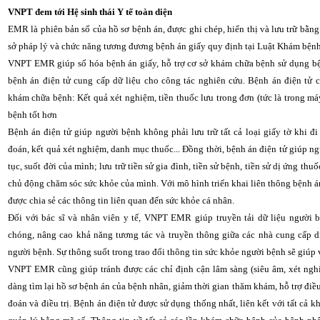
VNPT đem tới Hệ sinh thái Y tế toàn diện
EMR là phiên bản số của hồ sơ bệnh án, được ghi chép, hiển thị và lưu trữ bằng
sở pháp lý và chức năng tương đương bệnh án giấy quy định tại Luật Khám bệnh
VNPT EMR giúp số hóa bệnh án giấy, hỗ trợ cơ sở khám chữa bệnh sử dụng bện
bệnh án điện tử cung cấp dữ liệu cho công tác nghiên cứu. Bệnh án điện tử 
khám chữa bệnh: Kết quả xét nghiệm, tiền thuốc lưu trong đơn (tức là trong má
bệnh tốt hơn
Bệnh án điện tử giúp người bệnh không phải lưu trữ tất cả loại giấy tờ khi 
đoán, kết quả xét nghiệm, danh mục thuốc... Đồng thời, bệnh án điện tử giúp ng
tục, suốt đời của mình; lưu trữ tiền sử gia đình, tiền sử bệnh, tiền sử dị ứng t
chủ động chăm sóc sức khỏe của mình. Với mô hình triển khai liên thông bệnh á
được chia sẻ các thông tin liên quan đến sức khỏe cá nhân.
Đối với bác sĩ và nhân viên y tế, VNPT EMR giúp truyền tải dữ liệu người
chóng, nâng cao khả năng tương tác và truyền thông giữa các nhà cung cấp d
người bệnh. Sự thông suốt trong trao đổi thông tin sức khỏe người bệnh sẽ giúp v
VNPT EMR cũng giúp tránh được các chỉ định cận lâm sàng (siêu âm, xét nghi
dàng tìm lại hồ sơ bệnh án của bệnh nhân, giảm thời gian thăm khám, hỗ trợ điều
đoán và điều trị. Bệnh án điện tử được sử dụng thống nhất, liên kết với tất cả