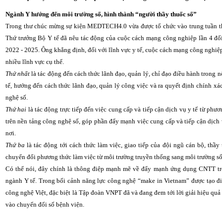
Ngành Y hướng đến môi trường số, hình thành “người thầy thuốc số”
Trong thư chúc mừng sự kiện MEDTECH4.0 vừa được tổ chức vào trung tuần th
Thứ trưởng Bộ Y tế đã nêu tác động của cuộc cách mạng công nghiệp lần 4 đối v
2022 - 2025. Ông khẳng định, đối với lĩnh vực y tế, cuộc cách mạng công nghiệp
nhiều lĩnh vực cụ thể.
Thứ nhất
là tác động đến cách thức lãnh đạo, quản lý, chỉ đạo điều hành trong n
tế, hướng đến cách thức lãnh đạo, quản lý công việc và ra quyết định chính xác
nghệ số.
Thứ hai
là tác động trực tiếp đến việc cung cấp và tiếp cận dịch vụ y tế từ ph
trên nền tảng công nghệ số, góp phần đẩy mạnh việc cung cấp và tiếp cận dịch 
nơi.
Thứ ba
là tác động tới cách thức làm việc, giao tiếp của đội ngũ cán bộ, thầy
chuyển đổi phương thức làm việc từ môi trường truyền thống sang môi trường số
Có thể nói, đây chính là thông điệp mạnh mẽ về đẩy mạnh ứng dụng CNTT tr
ngành Y tế. Trong bối cảnh năng lực công nghệ “make in Vietnam” được tạo điệ
công nghệ Việt, đặc biệt là Tập đoàn VNPT đã và đang đem tới lời giải hiệu qu
vào chuyển đổi số bệnh viện.