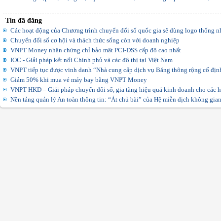
Tin đã đăng
Các hoạt động của Chương trình chuyển đổi số quốc gia sẽ dùng logo thống n
Chuyển đổi số cơ hội và thách thức sống còn với doanh nghiệp
VNPT Money nhận chứng chỉ bảo mật PCI-DSS cấp độ cao nhất
IOC - Giải pháp kết nối Chính phủ và các đô thị tại Việt Nam
VNPT tiếp tục được vinh danh “Nhà cung cấp dịch vụ Băng thông rộng cố định
Giảm 50% khi mua vé máy bay bằng VNPT Money
VNPT HKD – Giải pháp chuyển đổi số, gia tăng hiệu quả kinh doanh cho các h
Nền tảng quản lý An toàn thông tin: “Át chủ bài” của Hệ miễn dịch không gi