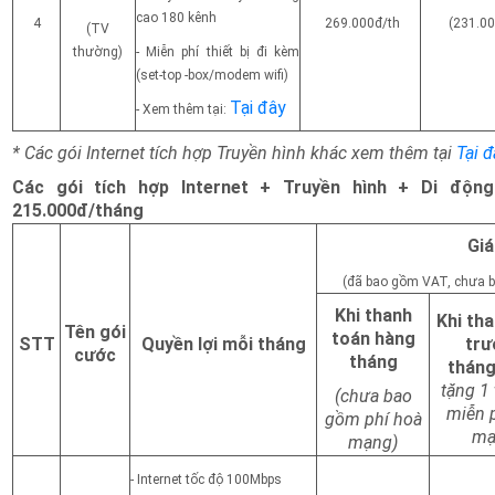
cao 180 kênh
4
269.000đ/th
(231.00
(TV
thường)
- Miễn phí thiết bị đi kèm
(set-top -box/modem wifi)
Tại đây
- Xem thêm tại:
* Các gói Internet tích hợp Truyền hình khác xem thêm tại
Tại đ
Các gói tích hợp Internet + Truyền hình + Di độn
215.000đ/tháng
Giá
(đã bao gồm VAT, chưa ba
Khi thanh
Khi th
Tên gói
toán hàng
STT
Quyền lợi mỗi tháng
trư
cước
tháng
thán
tặng 1
(chưa bao
miễn 
gồm phí hoà
mạ
mạng)
- Internet tốc độ 100Mbps