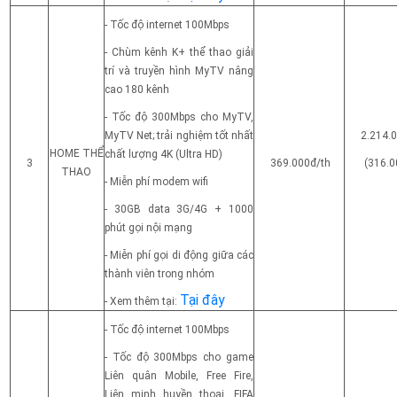
- Tốc độ internet 100Mbps
- Chùm kênh K+ thể thao giải
trí và truyền hình MyTV nâng
cao 180 kênh
- Tốc độ 300Mbps cho MyTV,
MyTV Net; trải nghiệm tốt nhất
2.214.
HOME THỂ
chất lượng 4K (Ultra HD)
3
369.000đ/th
(316.0
THAO
- Miễn phí modem wifi
- 30GB data 3G/4G + 1000
phút gọi nội mạng
- Miễn phí gọi di động giữa các
thành viên trong nhóm
Tại đây
- Xem thêm tại:
- Tốc độ internet 100Mbps
- Tốc độ 300Mbps cho game
Liên quân Mobile, Free Fire,
Liên minh huyền thoại, FIFA