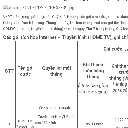
VNPT trân trọng giới thiệu tới Quý Khách hàng các gói cước được nhiều khác
tháng qua. Đặc biệt trong Tháng 11 này, khi hoà mạng mới các gói tích hợp
COMBO (internet, truyền hình, di động) vào các ngày Thứ 7 trong tháng, Quý 
Các gói tích hợp Internet + Truyền hình (HOME TV), giá ch
Giá cước
(đ
Khi thanh
Khi tha
Tên gói
Quyền lợi mỗi
toán hàng
STT
trướ
cước
tháng
tháng
tháng
(đ
1 tháng
(chưa bao gồm
phí hoà
phí hoà mạng)
- Tốc độ internet 30Mbps
- Truyền hình MyTV nâng
1.170.0
HOME TV1
cao 180 kênh
1
195.000đ/th
(Smart TV)