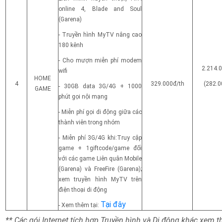
online 4, Blade and Soul
(Garena)
- Truyền hình MyTV nâng cao
180 kênh
- Cho mượn miễn phí modem
2.214.
wifi
HOME
4
329.000đ/th
(282.0
- 30GB data 3G/4G + 1000
GAME
phút gọi nội mạng
- Miễn phí gọi di động giữa các
thành viên trong nhóm
- Miễn phí 3G/4G khi:Truy cập
game + 1giftcode/game đối
với các game Liên quân Mobile
(Garena) và FreeFire (Garena);
xem truyền hình MyTV trên
điện thoại di động
Tại đây
- Xem thêm tại:
** Các gói Internet tích hợp Truyền hình và Di động khác xem 