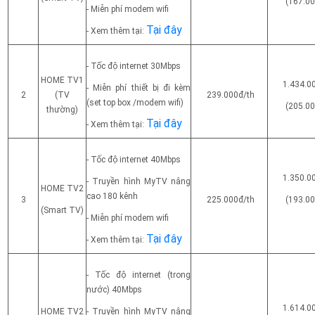
(167.00
- Miễn phí modem wifi
Tại đây
- Xem thêm tại:
- Tốc độ internet 30Mbps
HOME TV1
1.434.0
- Miễn phí thiết bị đi kèm
2
(TV
239.000đ/th
(set top box
/modem wifi)
(205.00
thường)
Tại đây
- Xem thêm tại:
- Tốc độ internet 40Mbps
1.350.0
- Truyền hình MyTV nâng
HOME TV2
cao 180 kênh
3
225.000đ/th
(193.00
(Smart TV)
- Miễn phí modem wifi
Tại đây
- Xem thêm tại:
- Tốc độ internet (trong
nước) 40Mbps
1.614.0
HOME TV2
- Truyền hình MyTV nâng