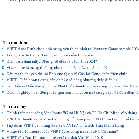
Tin mới hơn
VNPT được Bình chọn nhà mạng yêu thích nhất tại Vietnam Game Awards 202
Trung tâm dữ liệu - "Xương sống" của nền kinh tế số
Điện toán đám mây: Điều gì sẽ diễn ra vào năm 2024?
VinaPhone là mạng di động nhanh nhất Việt Nam năm 2023
Đẩy mạnh chuyển đổi số lĩnh vực Quản lý Cán bộ Công chức Viên chức
VNPT - Tiên phong cung cấp chữ ký số bằng phương thức điện tử
Sắp diễn ra Diễn đàn quốc gia Phát triển doanh nghiệp công nghệ số Việt Nam 
Doanh nghiệp hoạt động hiệu quả hơn nhờ chọn nhà cung cấp hóa đơn điện tử 
Tin đã đăng
Chính thức phát sóng VinaPhone 5G tại Hà Nội và TP Hồ Chí Minh vào tháng
VNPT là doanh nghiệp xuất sắc cung cấp giải pháp CNTT cho thành phố thôn
Tập đoàn VNPT và những dấu ấn dưới thời Chủ tịch Trần Mạnh Hùng
Vì sao tốc độ Internet của VNPT được công nhận là số 1 Việt nam?
VNPT vào Top 10 thương hiệu giá trị nhất Việt Nam 2019