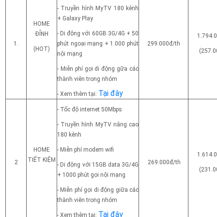
- Truyền hình MyTV 180 kênh
+ Galaxy Play
HOME
- Di động với 60GB 3G/4G + 50
ĐỈNH
1.794.
1.
phút ngoại mạng + 1.000 phút
299.000đ/th
(HOT)
(257.0
nội mạng
- Miễn phí gọi di động gữa các
thành viên trong nhóm
Tại đây
- Xem thêm tại:
- Tốc độ internet 50Mbps
- Truyền hình MyTV nâng cao
180 kênh
HOME
- Miễn phí modem wifi
1.614.
TIẾT KIỆM
2
269.000đ/th
- Di động với 15GB data 3G/4G
(231.0
+ 1000 phút gọi nội mạng
- Miễn phí gọi di động giữa các
thành viên trong nhóm
Tại đây
- Xem thêm tại: