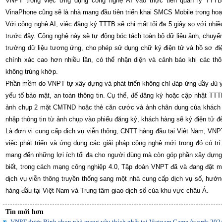
VNPT trong việc ứng dụng công nghệ AI vào thực tiễn quản lý TTTB
VinaPhone cũng sẽ là nhà mạng đầu tiên triển khai SMCS Mobile trong hoạ
Với công nghệ AI, việc đăng ký TTTB sẽ chỉ mất tối đa 5 giây so với nhi
trước đây. Công nghệ này sẽ tự động bóc tách toàn bộ dữ liệu ảnh, chuyển
trường dữ liệu tương ứng, cho phép sử dụng chữ ký điện tử và hồ sơ điệ
chính xác cao hơn nhiều lần, có thể nhận diện và cảnh báo khi các thô
không trùng khớp.
Phần mềm do VNPT tự xây dựng và phát triển không chỉ đáp ứng đầy đủ 
yếu tố bảo mật, an toàn thông tin. Cụ thể, để đăng ký hoặc cập nhật TT
ảnh chụp 2 mặt CMTND hoặc thẻ căn cước và ảnh chân dung của khách h
nhập thông tin từ ảnh chụp vào phiếu đăng ký, khách hàng sẽ ký điện tử để
Là đơn vị cung cấp dịch vụ viễn thông, CNTT hàng đầu tại Việt Nam, VNP
việc phát triển và ứng dụng các giải pháp công nghệ mới trong đó có tr
mang đến những lợi ích tối đa cho người dùng mà còn góp phần xây dựng 
biết, trong cách mạng công nghiệp 4.0, Tập đoàn VNPT đã và đang đặt 
dịch vụ viễn thông truyền thống sang một nhà cung cấp dịch vụ số, hướn
hàng đầu tại Việt Nam và Trung tâm giao dịch số của khu vực châu Á.
Tin mới hơn
VNPT được Bình chọn nhà mạng yêu thích nhất tại Vietnam Game Awards 202