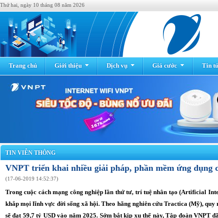
Thứ hai, ngày 10 tháng 08 năm 2026
Trang chủ
Giới thiệu
Dịch vụ
Giá cước
Tin t
TIN VIỄN THÔNG
VNPT triển khai nhiều giải pháp, phần mềm ứng dụng c
(17-06-2019 14:52:37)
Trong cuộc cách mạng công nghiệp lần thứ tư, trí tuệ nhân tạo (Artificial Int
khắp mọi lĩnh vực đời sống xã hội. Theo hãng nghiên cứu Tractica (Mỹ), quy
sẽ đạt 59,7 tỷ USD vào năm 2025. Sớm bắt kịp xu thế này, Tập đoàn VNPT đã 