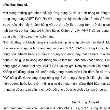
mềm ứng dụng AI.
Một trong những giải pháp nổi bật ứng dụng AI đó là tính năng tự động 
trong ứng dụng VNPT PAY. Ra đời trong thời kỳ thanh toán số của Việt N
được xác định lấy khách hàng và sự tin cậy làm trung tâm, sử dụng sứ
nghiệm và sự hài lòng tới khách hàng. Chính vì vậy, VNPT đã sử dụn
trong việc nhận dạng thẻ ngân hàng.
Nhờ đó, thay vì khách hàng khi thanh toán phải nhập dãy số trên thẻ ATM, 
nhớ và khó nhập, dễ bị nhầm lẫn, ứng dụng VNPT PAY sử dụng AI và Thị g
động hóa. Khách hàng chỉ cần sử dụng tính năng này, bật camera của điệ
nghệ AI sẽ giúp tự động đọc thông tin và làm tự động cho khách hàng. Đư
công nghệ AI vượt trội này, VNPT PAY đã đạt giải Khuyến khích Giải thưở
Không chỉ dừng lại tại đó, nhận thấy trong thanh toán luôn tiềm ẩn rủi ro 
PAY cũng đã được ứng dụng công nghệ AI trong việc phát hiện gian lận 
hiện trước, hoặc kịp thời những giao dịch gian lận, đồng thời bảo mật 
mang lại độ an toàn gần như tuyệt đối cho các giao dịch của người dùng.
VNPT ứng dụng AI
Bên cạnh việc triển khai ứng dụng AI cho VNPT PAY, VNPT cũng đã áp d