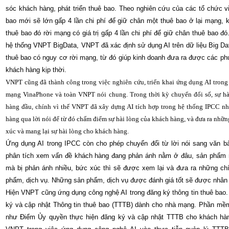
sóc khách hàng, phát triển thuê bao. Theo nghiên cứu của các tổ chức viễ
bao mới sẽ lớn gấp 4 lần chi phí để giữ chân một thuê bao ở lại mạng, 
thuê bao đó rời mạng có giá trị gấp 4 lần chi phí để giữ chân thuê bao đ
hệ thống VNPT BigData, VNPT đã xác định sử dụng AI trên dữ liệu Big Da
thuê bao có nguy cơ rời mạng, từ đó giúp kinh doanh đưa ra được các ph
khách hàng kịp thời.
VNPT cũng đã thành công trong việc nghiên cứu, triển khai ứng dụng AI tron
mạng VinaPhone và toàn VNPT nói chung. Trong thời kỳ chuyển đổi số, sự hài
hàng đầu, chính vì thế VNPT đã xây dựng AI tích hợp trong hệ thống IPCC nh
hàng qua lời nói để từ đó chấm điểm sự hài lòng của khách hàng, và đưa ra những
xúc và mang lại sự hài lòng cho khách hàng.
Ứng dụng AI trong IPCC còn cho phép chuyển đổi từ lời nói sang văn bả
phân tích xem vấn đề khách hàng đang phản ánh nằm ở đâu, sản phẩm n
mà bị phản ánh nhiều, bức xúc thì sẽ được xem lại và đưa ra những ch
phẩm, dịch vụ. Những sản phẩm, dịch vụ được đánh giá tốt sẽ được nhân 
Hiện VNPT cũng ứng dụng công nghệ AI trong đăng ký thông tin thuê bao
ký và cập nhật Thông tin thuê bao (TTTB) dành cho nhà mạng. Phần mề
như Điểm Ủy quyền thực hiện đăng ký và cập nhật TTTB cho khách hàn