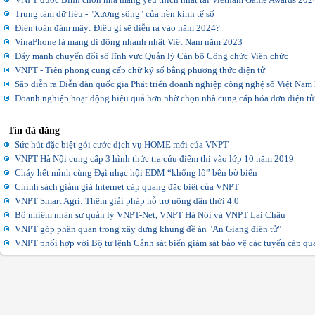
Trung tâm dữ liệu - "Xương sống" của nền kinh tế số
Điện toán đám mây: Điều gì sẽ diễn ra vào năm 2024?
VinaPhone là mạng di động nhanh nhất Việt Nam năm 2023
Đẩy mạnh chuyển đổi số lĩnh vực Quản lý Cán bộ Công chức Viên chức
VNPT - Tiên phong cung cấp chữ ký số bằng phương thức điện tử
Sắp diễn ra Diễn đàn quốc gia Phát triển doanh nghiệp công nghệ số Việt Nam 
Doanh nghiệp hoạt động hiệu quả hơn nhờ chọn nhà cung cấp hóa đơn điện tử 
Tin đã đăng
Sức hút đặc biệt gói cước dịch vụ HOME mới của VNPT
VNPT Hà Nội cung cấp 3 hình thức tra cứu điểm thi vào lớp 10 năm 2019
Cháy hết mình cùng Đại nhạc hội EDM “khổng lồ” bên bờ biển
Chính sách giảm giá Internet cáp quang đặc biệt của VNPT
VNPT Smart Agri: Thêm giải pháp hỗ trợ nông dân thời 4.0
Bổ nhiệm nhân sự quản lý VNPT-Net, VNPT Hà Nội và VNPT Lai Châu
VNPT góp phần quan trọng xây dựng khung đề án "An Giang điện tử"
VNPT phối hợp với Bộ tư lệnh Cảnh sát biển giám sát bảo vệ các tuyến cáp qu