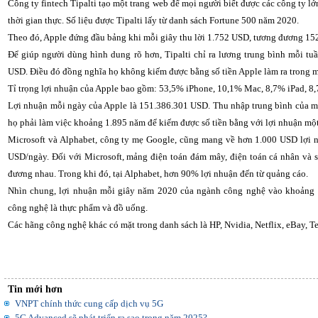
Công ty fintech Tipalti tạo một trang web để mọi người biết được các công ty lớ
thời gian thực. Số liệu được Tipalti lấy từ danh sách Fortune 500 năm 2020.
Theo đó, Apple đứng đầu bảng khi mỗi giây thu lời 1.752 USD, tương đương 15
Để giúp người dùng hình dung rõ hơn, Tipalti chỉ ra lương trung bình mỗi tu
USD. Điều đó đồng nghĩa họ không kiếm được bằng số tiền Apple làm ra trong m
Tỉ trọng lợi nhuận của Apple bao gồm: 53,5% iPhone, 10,1% Mac, 8,7% iPad, 8,7
Lợi nhuận mỗi ngày của Apple là 151.386.301 USD. Thu nhập trung bình của mỗ
họ phải làm việc khoảng 1.895 năm để kiếm được số tiền bằng với lợi nhuận một
Microsoft và Alphabet, công ty mẹ Google, cũng mang về hơn 1.000 USD lợi n
USD/ngày. Đối với Microsoft, mảng điện toán đám mây, điện toán cá nhân và
đương nhau. Trong khi đó, tại Alphabet, hơn 90% lợi nhuận đến từ quảng cáo.
Nhìn chung, lợi nhuận mỗi giây năm 2020 của ngành công nghệ vào khoảng
công nghệ là thực phẩm và đồ uống.
Các hãng công nghệ khác có mặt trong danh sách là HP, Nvidia, Netflix, eBay, Te
Tin mới hơn
VNPT chính thức cung cấp dịch vụ 5G
5G Advanced sẽ phát triển ra sao trong năm 2025?