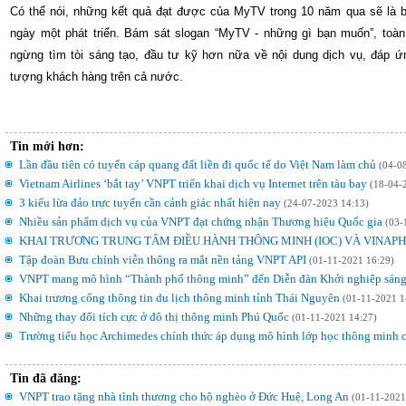
Có thể nói, những kết quả đạt được của MyTV trong 10 năm qua sẽ là b
ngày một phát triển. Bám sát slogan “MyTV - những gì bạn muốn”, toà
ngừng tìm tòi sáng tạo, đầu tư kỹ hơn nữa về nội dung dịch vụ, đáp ứn
tượng khách hàng trên cả nước.
Tin mới hơn:
Lần đầu tiên có tuyến cáp quang đất liền đi quốc tế do Việt Nam làm chủ
(04-0
Vietnam Airlines ‘bắt tay’ VNPT triển khai dịch vụ Internet trên tàu bay
(18-04-
3 kiểu lừa đảo trực tuyến cần cảnh giác nhất hiện nay
(24-07-2023 14:13)
Nhiều sản phẩm dịch vụ của VNPT đạt chứng nhận Thương hiệu Quốc gia
(03-
KHAI TRƯƠNG TRUNG TÂM ĐIỀU HÀNH THÔNG MINH (IOC) VÀ VINAPH
Tập đoàn Bưu chính viễn thông ra mắt nền tảng VNPT API
(01-11-2021 16:29)
VNPT mang mô hình “Thành phố thông minh” đến Diễn đàn Khởi nghiệp sáng
Khai trương cổng thông tin du lịch thông minh tỉnh Thái Nguyên
(01-11-2021 1
Những thay đổi tích cực ở đô thị thông minh Phú Quốc
(01-11-2021 14:27)
Trường tiểu học Archimedes chính thức áp dụng mô hình lớp học thông minh
Tin đã đăng:
VNPT trao tặng nhà tình thương cho hộ nghèo ở Đức Huệ, Long An
(01-11-2021