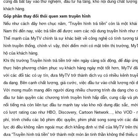
cũng đã bắt tay vào thử nghiệm, đầu tư hạ tầng, kho nội dung chất lượn
khách hàng.
Góp phần thay đổi thói quen xem truyền hình
Nếu như cách đây hơn chục năm, “Truyền hình trả tiền” còn là một khá
Nam thì đến nay, việc trả tiền để được xem các nội dung truyền hình như
Thế mạnh của MyTV chính là sự khác biệt về công nghệ có tính tương tác
hình truyền thống, chính vì vậy, thời điểm mới có mặt trên thị trường, 
hộ của khách hàng.
Khi thị trường Truyền hình trả tiền trở nên ngày càng sôi động, để đáp ứ
thực hiện phương châm phục vụ khách hàng ngày một tốt hơn, MyTV đã 
với các đối tác có uy tín, đưa MyTV trở thành dịch vụ có nhiều kênh truyền
đa dạng. Bên cạnh chất lượng, giá cước, việc đầu tư vào chất lượng nội
Với mong muốn mang đến người dùng nhiều chương trình đa dạng cho cả
đầu tư bản quyền các chương trình truyền hình hấp dẫn, cung cấp và phá
nổi tiếng mà còn liên tục đầu tư mạnh tay vào kho nội dung đặc sắc, m
có lượt rating cao như HBO, Discovery, Cartoon Network..., kho VOD - 
phí, trình chiếu các bộ phim độc quyền, phim phát song song với các đài
lực đó đều không nằm ngoài mục đích khẳng định vị thế của MyTV trên thị 
đưa “Truyền hình trả tiền” trở thành một món ăn tinh thần không thể thiếu