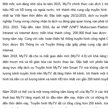
Một mốc son đáng nhớ nữa là năm 2015, MyTV chính thức cán đích 1 triệu
hiệu HD và SD trong và ngoài nước, trở thành nhà cung cấp truyền hình 
nhất tại Việt Nam thời điểm đó. Đặc biệt ngày 25/11/2015, dịch vụ tr
nghiệp Trung ương chứng nhận là dịch vụ đóng góp quan trọng vào phát tri
2011- 2015. Tiếp đến, năm 2016, dự án VMP (VNPT Multiscreen Platfor
Intranet và Internet được triển khai thành công, 200.000 thuê bao được
trong năm này. Cùng với việc hoàn thiện hệ thống truyền hình công nghệ
thức được Bộ Thông tin và Truyền thông cấp giấy phép cung cấp dịch
Internet.
Năm 2018, MyTV đã cho ra mắt giao diện mới (MyTV 4.0) với khả năng tươ
diện mượt mà và tối giản hóa các bước thao tác. Đặc biệt với phiên bả
dụng trực tiếp dịch vụ Truyền hình MyTV trên Smart TV mà không cần thi
lượng kênh truyền hình trên MyTV đã tăng thêm 44 kênh, trở thành một t
hình trả tiền có số lượng kênh và kênh HD lớn nhất với gần 200 kênh truy
Năm 2019 có thể coi là một trong những năm bùng nổ của MyTV ở các tỉnh
thuê bao MyTV tăng mạnh kể từ đầu năm đến nay, thậm chí có những thá
đến thời điểm này, Truyền hình MyTV đã có tổng cộng hơn 250 kênh, t