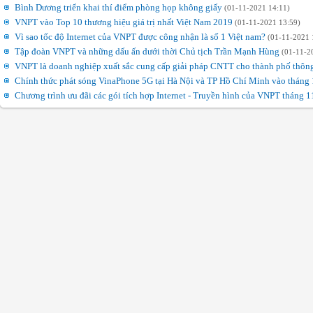
Bình Dương triển khai thí điểm phòng họp không giấy
(01-11-2021 14:11)
VNPT vào Top 10 thương hiệu giá trị nhất Việt Nam 2019
(01-11-2021 13:59)
Vì sao tốc độ Internet của VNPT được công nhận là số 1 Việt nam?
(01-11-2021 
Tập đoàn VNPT và những dấu ấn dưới thời Chủ tịch Trần Mạnh Hùng
(01-11-2
VNPT là doanh nghiệp xuất sắc cung cấp giải pháp CNTT cho thành phố thô
Chính thức phát sóng VinaPhone 5G tại Hà Nội và TP Hồ Chí Minh vào tháng
Chương trình ưu đãi các gói tích hợp Internet - Truyền hình của VNPT tháng 