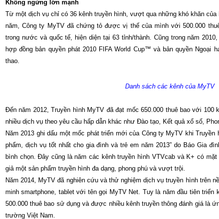
Không ngừng lớn mạnh
Từ một dịch vụ chỉ có 36 kênh truyền hình, vượt qua những khó khăn của b
năm, Công ty MyTV đã chứng tỏ được vị thế của mình với 500.000 thuê 
trong nước và quốc tế, hiện diện tại 63 tỉnh/thành. Cũng trong năm 2010
hợp đồng bản quyền phát 2010 FIFA World Cup™ và bản quyền Ngoại h
thao.
Danh sách các kênh của MyTV
Đến năm 2012, Truyền hình MyTV đã đạt mốc 650.000 thuê bao với 100 k
nhiều dịch vụ theo yêu cầu hấp dẫn khác như Đào tạo, Kết quả xổ số, P
Năm 2013 ghi dấu một mốc phát triển mới của Công ty MyTV khi Truyền 
phẩm, dịch vụ tốt nhất cho gia đình và trẻ em năm 2013” do Báo Gia đì
bình chọn. Đây cũng là năm các kênh truyền hình VTVcab và K+ có mặt 
giả một sản phẩm truyền hình đa dạng, phong phú và vượt trội.
Năm 2014, MyTV đã nghiên cứu và thử nghiệm dịch vụ truyền hình trên nề
minh smartphone, tablet với tên gọi MyTV Net. Tuy là năm đầu tiên triể
500.000 thuê bao sử dụng và được nhiều kênh truyền thông đánh giá là ứng d
trường Việt Nam.